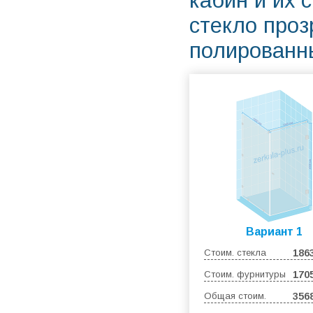
кабин и их 
стекло про
полированн
Вариант 1
Стоим. стекла
186
Стоим. фурнитуры
170
Общая стоим.
356