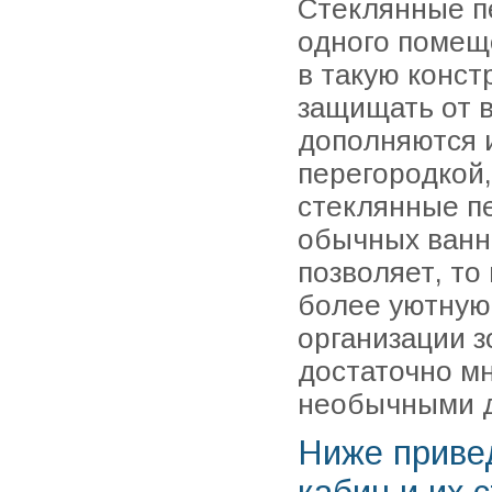
Стеклянные п
одного помеще
в такую конст
защищать от в
дополняются 
перегородкой,
стеклянные п
обычных ванн
позволяет, то
более уютную
организации 
достаточно мн
необычными д
Ниже приве