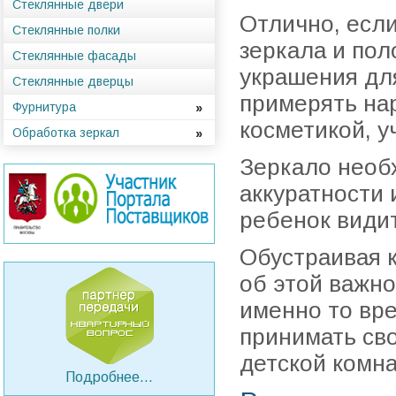
Стеклянные двери
Отлично, если
Стеклянные полки
зеркала и пол
Стеклянные фасады
украшения для
Стеклянные дверцы
примерять на
Фурнитура
косметикой, у
Обработка зеркал
Зеркало необх
аккуратности 
ребенок видит
Обустраивая к
об этой важн
именно то вре
принимать св
детской комн
Подробнее...